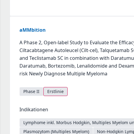
aMMbition
A Phase 2, Open-label Study to Evaluate the Effica
Ciltacabtagene Autoleucel (Cilt-cel), Talquetamab
and Teclistamab SC in combination with Daratumu
Daratumab, Bortezomib, Lenalidomide and Dexamet
risk Newly Diagnose Multiple Myeloma
Phase II
Erstlinie
Indikationen
Lymphome inkl. Morbus Hodgkin, Multiples Myelom un
Plasmozytom (Multiples Myelom)
Non-Hodgkin Lymph