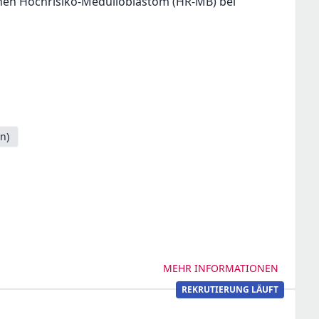
schen Hochrisiko-Medulloblastom (HR-MB) bei
n)
MEHR INFORMATIONEN
REKRUTIERUNG LÄUFT