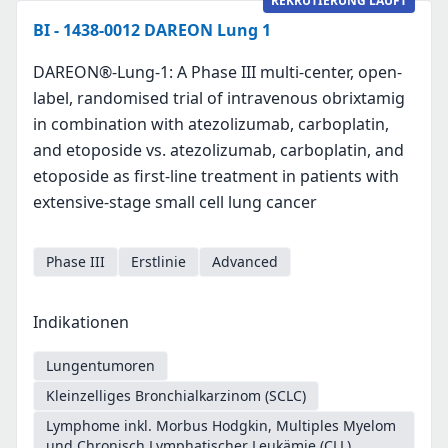
REKRUTIERUNG LÄUFT
BI - 1438-0012 DAREON Lung 1
DAREON®-Lung-1: A Phase III multi-center, open-
label, randomised trial of intravenous obrixtamig
in combination with atezolizumab, carboplatin,
and etoposide vs. atezolizumab, carboplatin, and
etoposide as first-line treatment in patients with
extensive-stage small cell lung cancer
Phase III
Erstlinie
Advanced
Indikationen
Lungentumoren
Kleinzelliges Bronchialkarzinom (SCLC)
Lymphome inkl. Morbus Hodgkin, Multiples Myelom
und Chronisch Lymphatischer Leukämie (CLL)