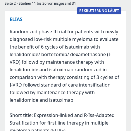
Seite 2 - Studien 11 bis 20 von insgesamt 31
REKRUTIERUNG LÄUFT
ELIAS
Randomized phase II trial for patients with newly
diagnosed low-risk multiple myeloma to evaluate
the benefit of 6 cycles of isatuximab with
lenalidomide/ bortezomib/ dexamethasone (I-
VRD) followd by maintenance therapy with
lenalidomide and isatuximab randomized in
comparison with therapy consisting of 3 cycles of
I-VRD followd standard of care intensification
followed by maintenance therapy with
lenalidomide and isatuximab
Short title: Expression-linked and R-Iss-Adapted
Stratification for first line therapy in multiple
myeloma patients (ELIAS)