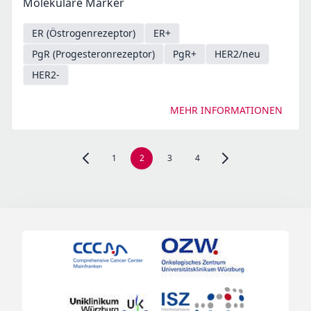
Molekulare Marker
ER (Östrogenrezeptor)
ER+
PgR (Progesteronrezeptor)
PgR+
HER2/neu
HER2-
MEHR INFORMATIONEN
1
2
3
4
Zur vorherigen Seite, Seite 1 navigieren
Zur nächsten Seite, Se