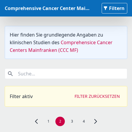
Comprehensive Cancer Center Mainfranken Studiendatenbank
Filtern
Hier finden Sie grundlegende Angaben zu
klinischen Studien des
Comprehensice Cancer
Centers Mainfranken (CCC MF)
Suche...
Filter aktiv
FILTER ZURÜCKSETZEN
1
2
3
4
Zur vorherigen Seite, Seite 1 navigieren
Zur nächsten Seite, Se