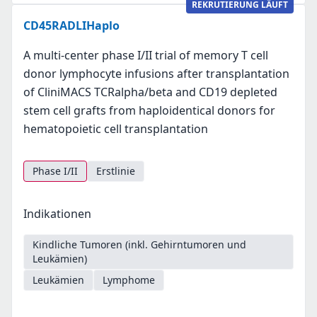
REKRUTIERUNG LÄUFT
CD45RADLIHaplo
A multi-center phase I/II trial of memory T cell
donor lymphocyte infusions after transplantation
of CliniMACS TCRalpha/beta and CD19 depleted
stem cell grafts from haploidentical donors for
hematopoietic cell transplantation
Phase I/II
Erstlinie
Indikationen
Kindliche Tumoren (inkl. Gehirntumoren und
Leukämien)
Leukämien
Lymphome