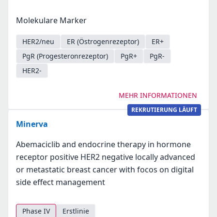
Molekulare Marker
HER2/neu
ER (Östrogenrezeptor)
ER+
PgR (Progesteronrezeptor)
PgR+
PgR-
HER2-
MEHR INFORMATIONEN
REKRUTIERUNG LÄUFT
Minerva
Abemaciclib and endocrine therapy in hormone
receptor positive HER2 negative locally advanced
or metastatic breast cancer with focos on digital
side effect management
Phase IV
Erstlinie