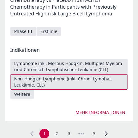
Chemotherapy vs Placebo Plus R-CHOP
Chemotherapy in Participants with Previously
Untreated High-risk Large B-cell Lymphoma
Phase III
Erstlinie
Indikationen
Lymphome inkl. Morbus Hodgkin, Multiples Myelom
und Chronisch Lymphatischer Leukämie (CLL)
Non-Hodgkin Lymphome (inkl. Chron. Lymphat.
Leukämie, CLL)
Weitere
MEHR INFORMATIONEN
1
2
3
9
Zur nächsten Seite,