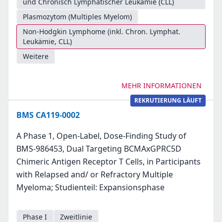
und Chronisch Lymphatischer Leukämie (CLL)
Plasmozytom (Multiples Myelom)
Non-Hodgkin Lymphome (inkl. Chron. Lymphat.
Leukämie, CLL)
Weitere
MEHR INFORMATIONEN
REKRUTIERUNG LÄUFT
BMS CA119-0002
A Phase 1, Open-Label, Dose-Finding Study of
BMS-986453, Dual Targeting BCMAxGPRC5D
Chimeric Antigen Receptor T Cells, in Participants
with Relapsed and/ or Refractory Multiple
Myeloma; Studienteil: Expansionsphase
Phase I
Zweitlinie