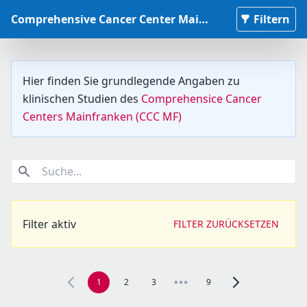
Comprehensive Cancer Center Mainfranken Studiendatenbank
Filtern
Hier finden Sie grundlegende Angaben zu
klinischen Studien des
Comprehensice Cancer
Centers Mainfranken (CCC MF)
Suche...
Filter aktiv
FILTER ZURÜCKSETZEN
1
2
3
9
Zur nächsten Seite,