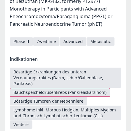
of Belzutifan (MK-6482, formerly PT2977)
Monotherapy in Participants with Advanced
Pheochromocytoma/Paraganglioma (PPGL) or
Pancreatic Neuroendocrine Tumor (pNET)
Phase II
Zweitlinie
Advanced
Metastatic
Indikationen
Bösartige Erkrankungen des unteren
Verdauungstraktes (Darm, Leber/Gallenblase,
Pankreas)
Bauchspeicheldrüsenkrebs (Pankreaskarzinom)
Bösartige Tumoren der Nebenniere
Lymphome inkl. Morbus Hodgkin, Multiples Myelom
und Chronisch Lymphatischer Leukämie (CLL)
Weitere