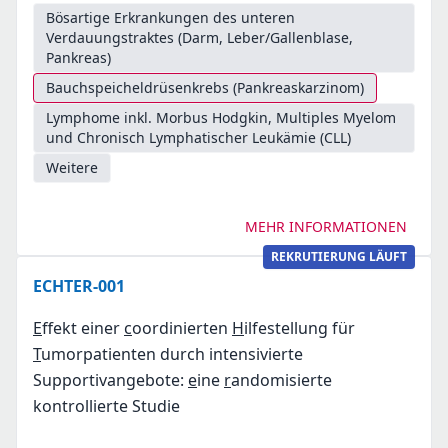
Bösartige Erkrankungen des unteren
Verdauungstraktes (Darm, Leber/Gallenblase,
Pankreas)
Bauchspeicheldrüsenkrebs (Pankreaskarzinom)
Lymphome inkl. Morbus Hodgkin, Multiples Myelom
und Chronisch Lymphatischer Leukämie (CLL)
Weitere
MEHR INFORMATIONEN
REKRUTIERUNG LÄUFT
ECHTER-001
E
ffekt einer
c
oordinierten
H
ilfestellung für
T
umorpatienten durch intensivierte
Supportivangebote:
e
ine
r
andomisierte
kontrollierte Studie