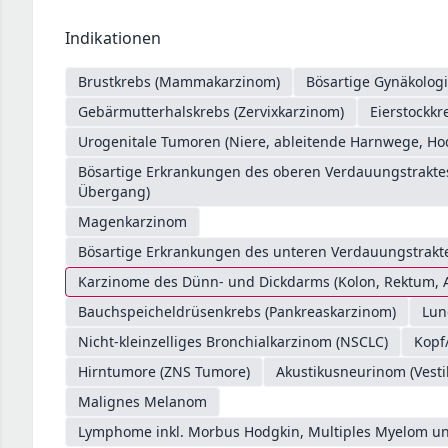
Indikationen
Brustkrebs (Mammakarzinom)
Bösartige Gynäkologi
Gebärmutterhalskrebs (Zervixkarzinom)
Eierstockkr
Urogenitale Tumoren (Niere, ableitende Harnwege, Ho
Bösartige Erkrankungen des oberen Verdauungstrakt
Übergang)
Magenkarzinom
Bösartige Erkrankungen des unteren Verdauungstrakte
Karzinome des Dünn- und Dickdarms (Kolon, Rektum, 
Bauchspeicheldrüsenkrebs (Pankreaskarzinom)
Lun
Nicht-kleinzelliges Bronchialkarzinom (NSCLC)
Kopf
Hirntumore (ZNS Tumore)
Akustikusneurinom (Vest
Malignes Melanom
Lymphome inkl. Morbus Hodgkin, Multiples Myelom un