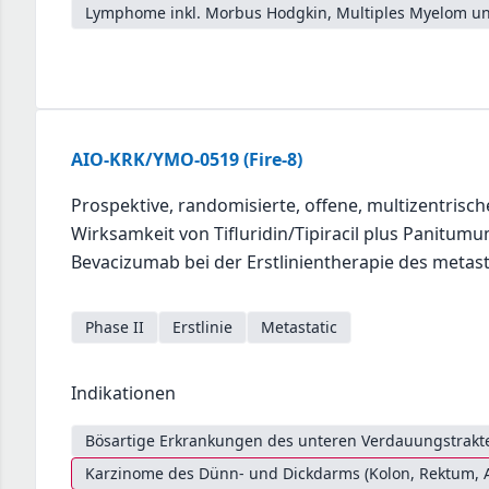
Lymphome inkl. Morbus Hodgkin, Multiples Myelom un
AIO-KRK/YMO-0519 (Fire-8)
Prospektive, randomisierte, offene, multizentrisc
Wirksamkeit von Tifluridin/Tipiracil plus Panitumum
Bevacizumab bei der Erstlinientherapie des metas
Phase II
Erstlinie
Metastatic
Indikationen
Bösartige Erkrankungen des unteren Verdauungstrakte
Karzinome des Dünn- und Dickdarms (Kolon, Rektum, 