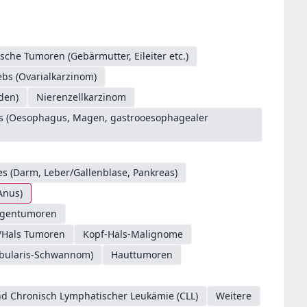
sche Tumoren (Gebärmutter, Eileiter etc.)
ebs (Ovarialkarzinom)
den)
Nierenzellkarzinom
es (Oesophagus, Magen, gastrooesophagealer
s (Darm, Leber/Gallenblase, Pankreas)
Anus)
gentumoren
/Hals Tumoren
Kopf-Hals-Malignome
ibularis-Schwannom)
Hauttumoren
d Chronisch Lymphatischer Leukämie (CLL)
Weitere