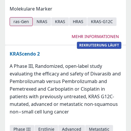
Molekulare Marker
ras-Gen
NRAS
KRAS
HRAS
KRAS-G12C
MEHR INFORMATIONEN
REKRUTIERUNG LÄUFT
KRAScendo 2
A Phase III, Randomized, open-label study
evaluating the efficacy and safety of Divarasib and
Pembrolizumab versus Pembrolizumab and
Pemetrexed and Carboplatin or Cisplatin in
patients with previously untreated, KRAS G12C-
mutated, advanced or metastatic non-squamous
non−small cell lung cancer
Phase III
Erstlinie
Advanced
Metastatic