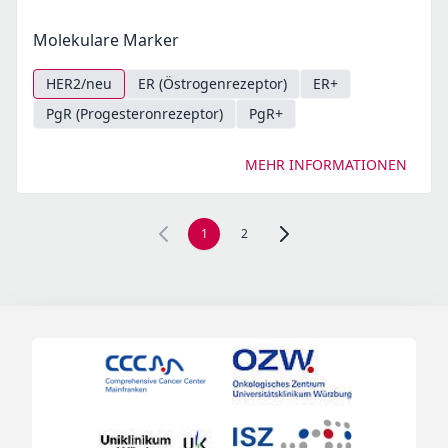
Molekulare Marker
HER2/neu
ER (Östrogenrezeptor)
ER+
PgR (Progesteronrezeptor)
PgR+
MEHR INFORMATIONEN
1
2
Zur nächsten Seite, Seite 2 n