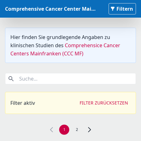
Comprehensive Cancer Center Mainfranken Studiendatenbank
Filtern
Hier finden Sie grundlegende Angaben zu
klinischen Studien des
Comprehensice Cancer
Centers Mainfranken (CCC MF)
Suche...
Filter aktiv
FILTER ZURÜCKSETZEN
1
2
Zur nächsten Seite, Seite 2 n