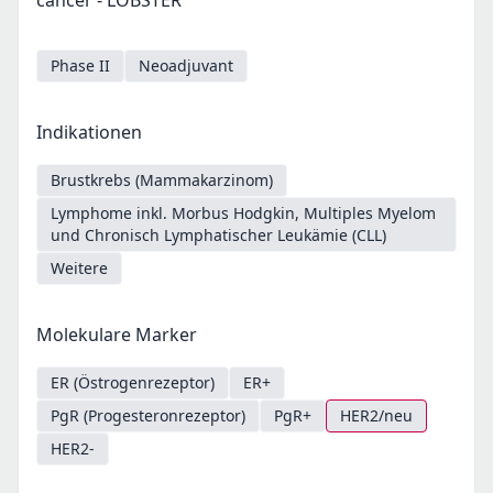
cancer - LOBSTER
Phase II
Neoadjuvant
Indikationen
Brustkrebs (Mammakarzinom)
Lymphome inkl. Morbus Hodgkin, Multiples Myelom
und Chronisch Lymphatischer Leukämie (CLL)
Weitere
Molekulare Marker
ER (Östrogenrezeptor)
ER+
PgR (Progesteronrezeptor)
PgR+
HER2/neu
HER2-