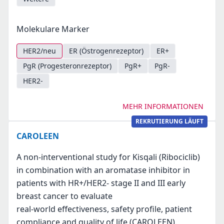
Molekulare Marker
HER2/neu
ER (Östrogenrezeptor)
ER+
PgR (Progesteronrezeptor)
PgR+
PgR-
HER2-
MEHR INFORMATIONEN
REKRUTIERUNG LÄUFT
CAROLEEN
A non-interventional study for Kisqali (Ribociclib)
in combination with an aromatase inhibitor in
patients with HR+/HER2- stage II and III early
breast cancer to evaluate
real-world effectiveness, safety profile, patient
compliance and quality of life (CAROLEEN).