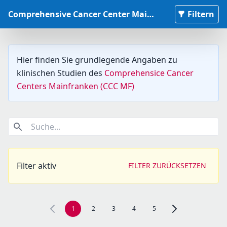
Comprehensive Cancer Center Mainfranken Studiendatenbank
Filtern
Hier finden Sie grundlegende Angaben zu
klinischen Studien des
Comprehensice Cancer
Centers Mainfranken (CCC MF)
Suche...
Filter aktiv
FILTER ZURÜCKSETZEN
1
2
3
4
5
Zur nächsten Seite,