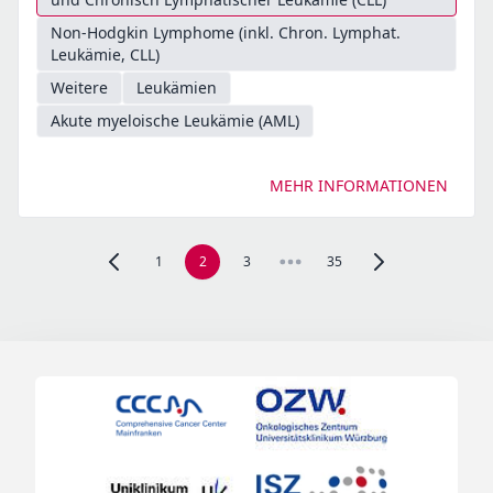
Non-Hodgkin Lymphome (inkl. Chron. Lymphat.
Leukämie, CLL)
Weitere
Leukämien
Akute myeloische Leukämie (AML)
MEHR INFORMATIONEN
1
2
3
35
Zur vorherigen Seite, Seite 1 navigieren
Zur nächsten Seite,