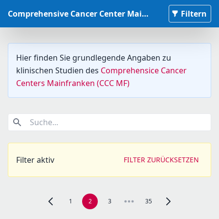
Comprehensive Cancer Center Mainfranken Studiendatenbank
Filtern
Hier finden Sie grundlegende Angaben zu
klinischen Studien des
Comprehensice Cancer
Centers Mainfranken (CCC MF)
Suche...
Filter aktiv
FILTER ZURÜCKSETZEN
1
2
3
35
Zur vorherigen Seite, Seite 1 navigieren
Zur nächsten Seite,