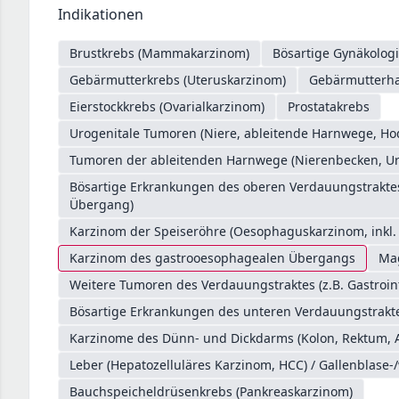
Indikationen
Brustkrebs (Mammakarzinom)
Bösartige Gynäkologi
Gebärmutterkrebs (Uteruskarzinom)
Gebärmutterhal
Eierstockkrebs (Ovarialkarzinom)
Prostatakrebs
Urogenitale Tumoren (Niere, ableitende Harnwege, Ho
Tumoren der ableitenden Harnwege (Nierenbecken, Ure
Bösartige Erkrankungen des oberen Verdauungstrakt
Übergang)
Karzinom der Speiseröhre (Oesophaguskarzinom, inkl
Karzinom des gastrooesophagealen Übergangs
Ma
Weitere Tumoren des Verdauungstraktes (z.B. Gastroin
Bösartige Erkrankungen des unteren Verdauungstrakte
Karzinome des Dünn- und Dickdarms (Kolon, Rektum, 
Leber (Hepatozelluläres Karzinom, HCC) / Gallenblase-
Bauchspeicheldrüsenkrebs (Pankreaskarzinom)