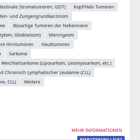
testinale Stromatumoren, GIST)
Kopf/Hals Tumoren
oden- und Zungengrundkarzinom
ome
Bösartige Tumoren der Nebenniere
zytom, Glioblastom)
Meningeom
ere Hirntumoren
Hauttumoren
m
Sarkome
Weichteilsarkome (Liposarkom, Leiomyosarkom, etc.)
d Chronisch Lymphatischer Leukämie (CLL)
ie, CLL)
Weitere
MEHR INFORMATIONEN
REKRUTIERUNG LÄUFT