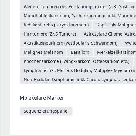
Weitere Tumoren des Verdauungstraktes (z.B. Gastroin
Mundhöhlenkarzinom, Rachenkarzinom, inkl. Mundb
Kehlkopfkrebs (Larynxkarzinom)
Kopf-Hals-Malign
Hirntumore (ZNS Tumore)
Astrozytäre Gliome (Astro
Akustikusneurinom (Vestibularis-Schwannom)
Weit
Malignes Melanom
Basaliom
Merkelzellkarzino
Knochensarkome (Ewing-Sarkom, Osteosarkom etc.)
Lymphome inkl. Morbus Hodgkin, Multiples Myelom un
Non-Hodgkin Lymphome (inkl. Chron. Lymphat. Leukäm
Molekulare Marker
Sequenzierungspanel