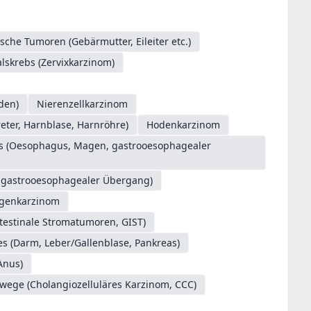
sche Tumoren (Gebärmutter, Eileiter etc.)
skrebs (Zervixkarzinom)
den)
Nierenzellkarzinom
ter, Harnblase, Harnröhre)
Hodenkarzinom
es (Oesophagus, Magen, gastrooesophagealer
. gastrooesophagealer Übergang)
genkarzinom
testinale Stromatumoren, GIST)
s (Darm, Leber/Gallenblase, Pankreas)
Anus)
/wege (Cholangiozelluläres Karzinom, CCC)