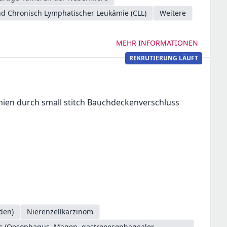
d Chronisch Lymphatischer Leukämie (CLL)
Weitere
MEHR INFORMATIONEN
REKRUTIERUNG LÄUFT
ien durch small stitch Bauchdeckenverschluss
den)
Nierenzellkarzinom
es (Oesophagus, Magen, gastrooesophagealer