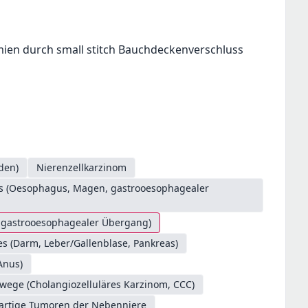
ien durch small stitch Bauchdeckenverschluss
den)
Nierenzellkarzinom
es (Oesophagus, Magen, gastrooesophagealer
. gastrooesophagealer Übergang)
s (Darm, Leber/Gallenblase, Pankreas)
Anus)
/wege (Cholangiozelluläres Karzinom, CCC)
artige Tumoren der Nebenniere