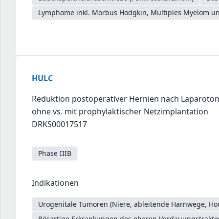
Lymphome inkl. Morbus Hodgkin, Multiples Myelom un
HULC
Reduktion postoperativer Hernien nach Laparotom
ohne vs. mit prophylaktischer Netzimplantation
DRKS00017517
Phase IIIB
Indikationen
Urogenitale Tumoren (Niere, ableitende Harnwege, Ho
Bösartige Erkrankungen des oberen Verdauungstrakt