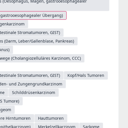
es (Oesophagus, Magen, gastrooesophagealer
. gastrooesophagealer Übergang)
genkarzinom
testinale Stromatumoren, GIST)
s (Darm, Leber/Gallenblase, Pankreas)
Anus)
/wege (Cholangiozelluläres Karzinom, CCC)
testinale Stromatumoren, GIST)
Kopf/Hals Tumoren
oden- und Zungengrundkarzinom
ome
Schilddrüsenkarzinom
S Tumore)
ngeom
ere Hirntumoren
Hauttumoren
epithelkarzinom)
Merkelzellkarzinom
Sarkome