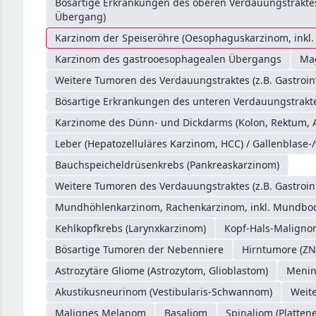
Bösartige Erkrankungen des oberen Verdauungstrakt
Übergang)
Karzinom der Speiseröhre (Oesophaguskarzinom, inkl
Karzinom des gastrooesophagealen Übergangs
Ma
Weitere Tumoren des Verdauungstraktes (z.B. Gastroin
Bösartige Erkrankungen des unteren Verdauungstrakte
Karzinome des Dünn- und Dickdarms (Kolon, Rektum, 
Leber (Hepatozelluläres Karzinom, HCC) / Gallenblase-
Bauchspeicheldrüsenkrebs (Pankreaskarzinom)
Weitere Tumoren des Verdauungstraktes (z.B. Gastroin
Mundhöhlenkarzinom, Rachenkarzinom, inkl. Mundb
Kehlkopfkrebs (Larynxkarzinom)
Kopf-Hals-Malign
Bösartige Tumoren der Nebenniere
Hirntumore (ZN
Astrozytäre Gliome (Astrozytom, Glioblastom)
Meni
Akustikusneurinom (Vestibularis-Schwannom)
Weit
Malignes Melanom
Basaliom
Spinaliom (Platten