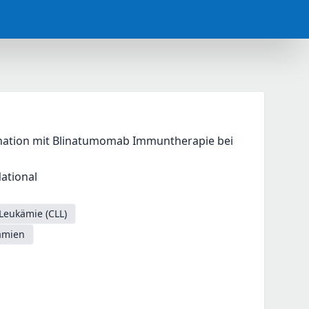
mbination mit Blinatumomab Immuntherapie bei 
National
Leukämie (CLL)
ämien