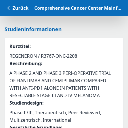
Zurück
Comprehensive Cancer Center Mainfranken Studiendatenbank
Studieninformationen
Kurztitel
:
REGENERON / R3767-ONC-2208
Beschreibung
:
A PHASE 2 AND PHASE 3 PERI-OPERATIVE TRIAL 
OF FIANLIMAB AND CEMIPLIMAB COMPARED 
WITH ANTI-PD1 ALONE IN PATIENTS WITH 
RESECTABLE STAGE III AND IV MELANOMA
Studiendesign
:
Phase II/III, Therapeutisch, Peer Reviewed,
Multizentrisch, International
Gesetzliche Grundlage
: