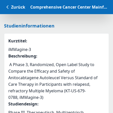
Zurück
Comprehensive Cancer Center Mainfranken Studiendatenbank
Studieninformationen
Kurztitel
:
iMMagine-3
Beschreibung
:
 A Phase 3, Randomized, Open Label Study to 
Compare the Efficacy and Safety of 
Anitocabtagene Autoleucel Versus Standard of 
Care Therapy in Participants with relapesd, 
refractory Multiple Myeloma (KT-US-679-
0788, iMMagine-3)
Studiendesign
:
Phase III, Therapeutisch, Multizentrisch,