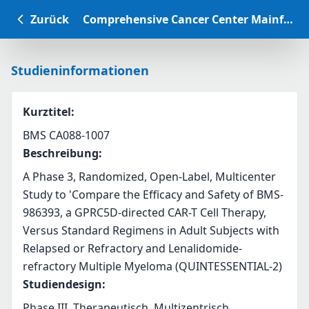
Zurück
Comprehensive Cancer Center Mainfranken Studiendatenbank
Studieninformationen
Kurztitel
:
BMS CA088-1007
Beschreibung
:
A Phase 3, Randomized, Open-Label, Multicenter 
Study to 'Compare the Efficacy and Safety of BMS-
986393, a GPRC5D-directed CAR-T Cell Therapy, 
Versus Standard Regimens in Adult Subjects with 
Relapsed or Refractory and Lenalidomide-
refractory Multiple Myeloma (QUINTESSENTIAL-2)
Studiendesign
:
Phase III, Therapeutisch, Multizentrisch,