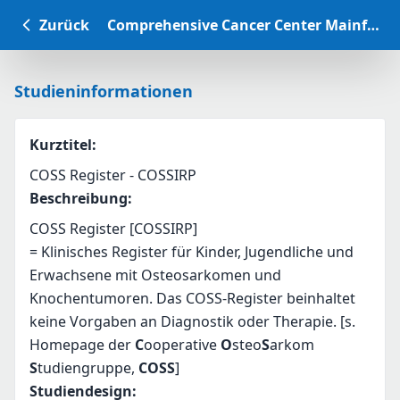
Zurück
Comprehensive Cancer Center Mainfranken Studiendatenbank
Studieninformationen
Kurztitel
:
COSS Register - COSSIRP
Beschreibung
:
COSS Register [COSSIRP] 
= Klinisches Register für Kinder, Jugendliche und 
Erwachsene mit Osteosarkomen und 
Knochentumoren. Das COSS-Register beinhaltet 
keine Vorgaben an Diagnostik oder Therapie. [s. 
Homepage der 
C
ooperative 
O
steo
S
arkom 
S
tudiengruppe, 
COSS
]
Studiendesign
: