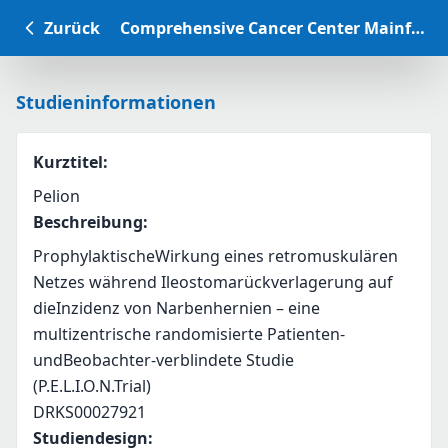
Zurück
Comprehensive Cancer Center Mainfranken Studiendatenbank
Studieninformationen
Kurztitel
:
Pelion
Beschreibung
:
ProphylaktischeWirkung eines retromuskulären 
Netzes während Ileostomarückverlagerung auf 
dieInzidenz von Narbenhernien – eine 
multizentrische randomisierte Patienten- 
undBeobachter-verblindete Studie
(P.E.L.I.O.N.Trial)
DRKS00027921
Studiendesign
: