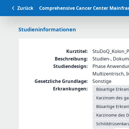
Zurück
Comprehensive Cancer Center Mainfr
Studieninformationen
Kurztitel
:
StuDoQ_Kolon_P
Beschreibung
:
Studien-, Dokume
Studiendesign
:
Phase Anwendungs
Multizentrisch, I
Gesetzliche Grundlage
:
Sonstige
Erkrankungen
:
Bösartige Erkra
Karzinom des g
Bösartige Erkra
Karzinome des D
Schilddrüsenkar