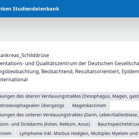
anken Studiendatenbank
ankreas_Schilddrüse
ntations- und Qualitätszentrum der Deutschen Gesellschaft
beobachtung, Beobachtend, Resultatsorientiert, Epidemiolog
nternational
nkungen des oberen Verdauungstraktes (Oesophagus, Magen, gas
astrooesophagealen Übergangs
Magenkarzinom
nkungen des unteren Verdauungstraktes (Darm, Leber/Gallenblase,
ünn- und Dickdarms (Kolon, Rektum, Anus)
Bauchspeicheldrüs
zinom
Lymphome inkl. Morbus Hodgkin, Multiples Myelom und 