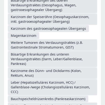
Bösartige Erkrankungen des oberen
Verdauungstraktes (Oesophagus, Magen,
gastrooesophagealer Übergang)
Karzinom der Speiseröhre (Oesophaguskarzinom,
inkl. gastrooesophagealer Übergang)
Karzinom des gastrooesophagealen Übergangs
Magenkarzinom
Weitere Tumoren des Verdauungstraktes (z.B.
Gastrointestinale Stromatumoren, GIST)
Bösartige Erkrankungen des unteren
Verdauungstraktes (Darm, Leber/Gallenblase,
Pankreas)
Karzinome des Dünn- und Dickdarms (Kolon,
Rektum, Anus)
Leber (Hepatozelluläres Karzinom, HCC) /
Gallenblase-/wege (Cholangiozelluläres Karzinom,
CCC)
Bauchspeicheldrüsenkrebs (Pankreaskarzinom)