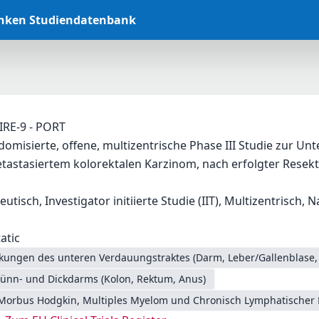
anken Studiendatenbank
IRE-9 - PORT
domisierte, offene, multizentrische Phase III Studie zur Un
tastasiertem kolorektalen Karzinom, nach erfolgter Resekt
eutisch, Investigator initiierte Studie (IIT), Multizentrisch, N
atic
nkungen des unteren Verdauungstraktes (Darm, Leber/Gallenblase,
ünn- und Dickdarms (Kolon, Rektum, Anus)
Morbus Hodgkin, Multiples Myelom und Chronisch Lymphatischer 