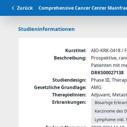
Zurück
Comprehensive Cancer Center Mainfr
Studieninformationen
Kurztitel
:
AIO-KRK-0418 / F
Beschreibung
:
Prospektive, ran
Patienten mit me
DRKS00027138
Studiendesign
:
Phase III, Therap
Gesetzliche Grundlage
:
AMG
Therapielinien
:
Adjuvant, Metast
Erkrankungen
:
Bösartige Erkra
Karzinome des D
Lymphome inkl. 