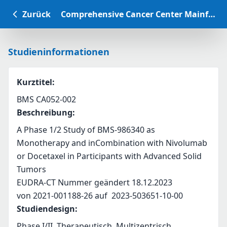
Zurück
Comprehensive Cancer Center Mainfranken Studiendatenbank
Studieninformationen
Kurztitel
:
BMS CA052-002
Beschreibung
:
A Phase 1/2 Study of BMS-986340 as 
Monotherapy and inCombination with Nivolumab 
or Docetaxel in Participants with Advanced Solid 
Tumors 
EUDRA-CT Nummer geändert 18.12.2023
von 2021-001188-26 auf  2023-503651-10-00
Studiendesign
:
Phase I/II, Therapeutisch, Multizentrisch,