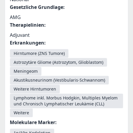
Gesetzliche Grundlage
:
AMG
Therapielinien
:
Adjuvant
Erkrankungen
:
Hirntumore (ZNS Tumore)
Astrozytäre Gliome (Astrozytom, Glioblastom)
Meningeom
Akustikusneurinom (Vestibularis-Schwannom)
Weitere Hirntumoren
Lymphome inkl. Morbus Hodgkin, Multiples Myelom
und Chronisch Lymphatischer Leukämie (CLL)
Weitere
Molekulare Marker
:
1p/19q-Kodeletion