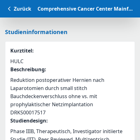
Zurück
Comprehensive Cancer Center Mainfranken Studiendatenbank
Studieninformationen
Kurztitel
:
HULC
Beschreibung
:
Reduktion postoperativer Hernien nach 
Laparotomien durch small stitch 
Bauchdeckenverschluss ohne vs. mit 
prophylaktischer Netzimplantation
DRKS00017517
Studiendesign
:
Phase IIIB, Therapeutisch, Investigator initiierte
Studie (IIT), Peer Reviewed, Multizentrisch,