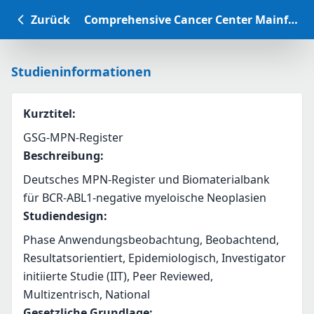
Zurück
Comprehensive Cancer Center Mainfranken Studiendatenbank
Studieninformationen
Kurztitel
:
GSG-MPN-Register
Beschreibung
:
Deutsches MPN-Register und Biomaterialbank 
für BCR-ABL1-negative myeloische Neoplasien
Studiendesign
:
Phase Anwendungsbeobachtung, Beobachtend,
Resultatsorientiert, Epidemiologisch, Investigator
initiierte Studie (IIT), Peer Reviewed,
Multizentrisch, National
Gesetzliche Grundlage
: