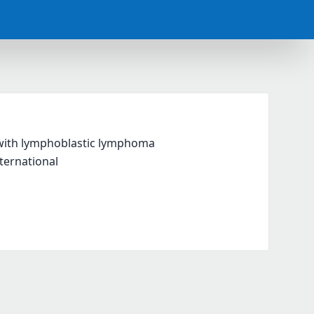
s with lymphoblastic lymphoma
nternational