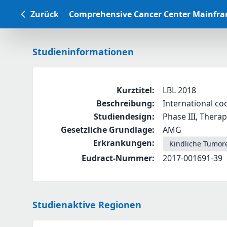
Zurück
Comprehensive Cancer Center Mainfr
Studieninformationen
Kurztitel
:
LBL 2018
Beschreibung
:
International co
Studiendesign
:
Phase III, Therap
Gesetzliche Grundlage
:
AMG
Erkrankungen
:
Kindliche Tumor
Eudract-Nummer
:
2017-001691-39
Studienaktive Regionen