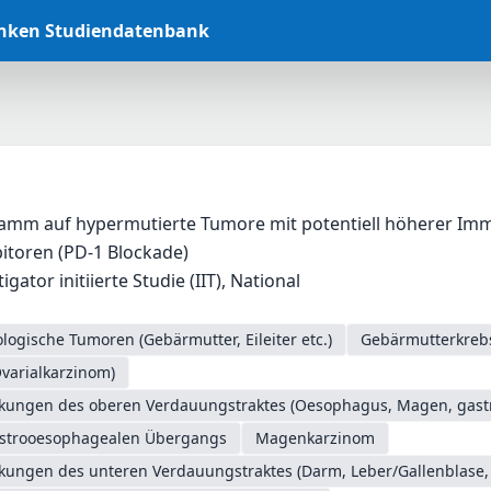
anken Studiendatenbank
amm auf hypermutierte Tumore mit potentiell höherer I
itoren (PD-1 Blockade)
gator initiierte Studie (IIT), National
logische Tumoren (Gebärmutter, Eileiter etc.)
Gebärmutterkrebs
Ovarialkarzinom)
nkungen des oberen Verdauungstraktes (Oesophagus, Magen, gas
astrooesophagealen Übergangs
Magenkarzinom
nkungen des unteren Verdauungstraktes (Darm, Leber/Gallenblase,