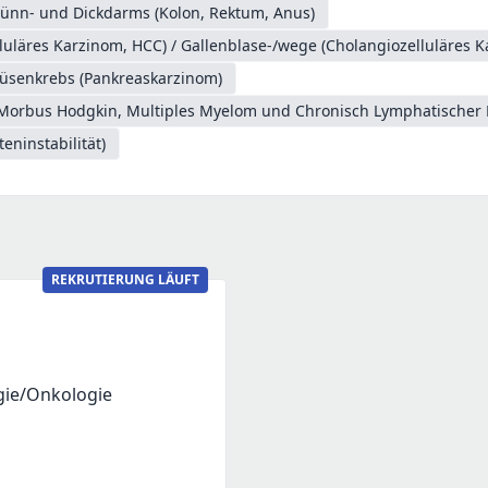
ünn- und Dickdarms (Kolon, Rektum, Anus)
luläres Karzinom, HCC) / Gallenblase-/wege (Cholangiozelluläres 
üsenkrebs (Pankreaskarzinom)
Morbus Hodgkin, Multiples Myelom und Chronisch Lymphatischer 
teninstabilität)
REKRUTIERUNG LÄUFT
gie/Onkologie