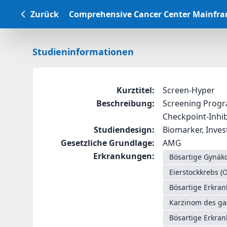
Zurück
Comprehensive Cancer Center Mainfr
Studieninformationen
Kurztitel
:
Screen-Hyper
Beschreibung
:
Screening Progr
Checkpoint-Inhib
Studiendesign
:
Biomarker, Investi
Gesetzliche Grundlage
:
AMG
Erkrankungen
:
Bösartige Gynäko
Eierstockkrebs (
Bösartige Erkra
Karzinom des g
Bösartige Erkra