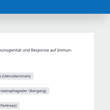
mmunogenität und Response auf Immun-
 (Uteruskarzinom)
trooesophagealer Übergang)
 Pankreas)