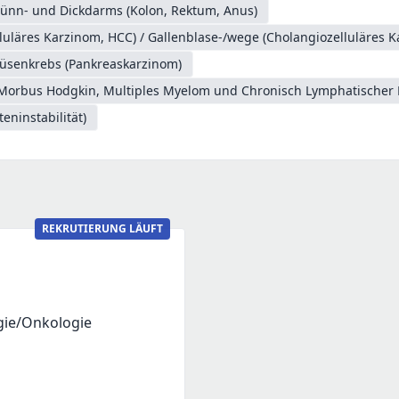
ünn- und Dickdarms (Kolon, Rektum, Anus)
luläres Karzinom, HCC) / Gallenblase-/wege (Cholangiozelluläres 
üsenkrebs (Pankreaskarzinom)
Morbus Hodgkin, Multiples Myelom und Chronisch Lymphatischer 
teninstabilität)
REKRUTIERUNG LÄUFT
gie/Onkologie