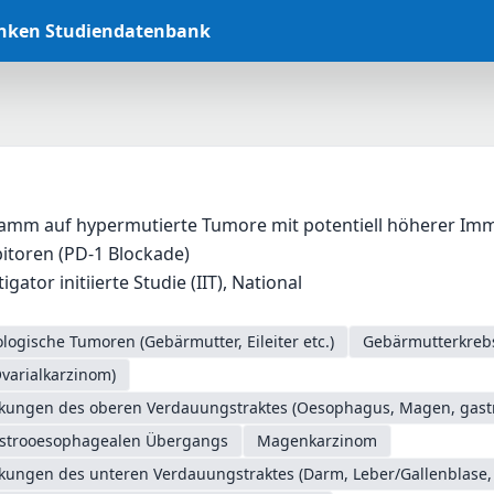
anken Studiendatenbank
amm auf hypermutierte Tumore mit potentiell höherer I
itoren (PD-1 Blockade)
gator initiierte Studie (IIT), National
logische Tumoren (Gebärmutter, Eileiter etc.)
Gebärmutterkrebs
Ovarialkarzinom)
nkungen des oberen Verdauungstraktes (Oesophagus, Magen, gas
astrooesophagealen Übergangs
Magenkarzinom
nkungen des unteren Verdauungstraktes (Darm, Leber/Gallenblase,