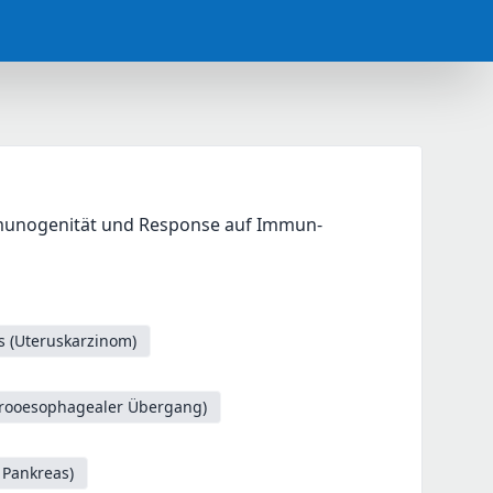
mmunogenität und Response auf Immun-
 (Uteruskarzinom)
trooesophagealer Übergang)
 Pankreas)