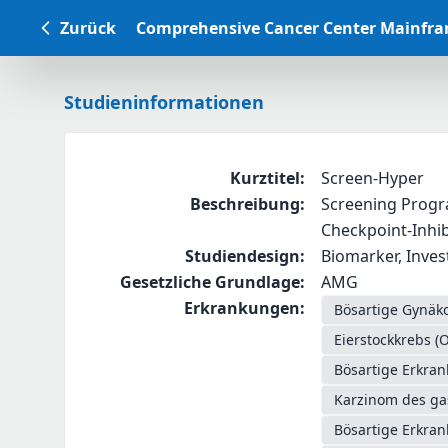
Zurück
Comprehensive Cancer Center Mainfr
Studieninformationen
Kurztitel
:
Screen-Hyper
Beschreibung
:
Screening Progr
Checkpoint-Inhib
Studiendesign
:
Biomarker, Investi
Gesetzliche Grundlage
:
AMG
Erkrankungen
:
Bösartige Gynäko
Eierstockkrebs (
Bösartige Erkra
Karzinom des g
Bösartige Erkra