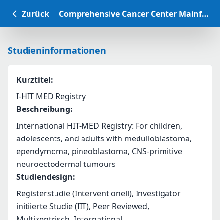
Zurück
Comprehensive Cancer Center Mainfranken Studiendatenbank
Studieninformationen
Kurztitel
:
I-HIT MED Registry
Beschreibung
:
International HIT-MED Registry: For children, 
adolescents, and adults with medulloblastoma, 
ependymoma, pineoblastoma, CNS-primitive 
neuroectodermal tumours
Studiendesign
:
Registerstudie (Interventionell), Investigator
initiierte Studie (IIT), Peer Reviewed,
Multizentrisch, International