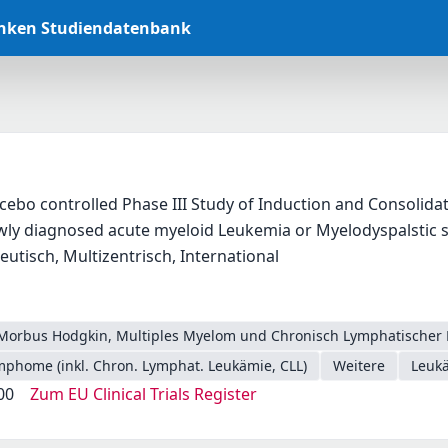
anken Studiendatenbank
ebo controlled Phase III Study of Induction and Consolidat
wly diagnosed acute myeloid Leukemia or Myelodyspalstic 
eutisch, Multizentrisch, International
Morbus Hodgkin, Multiples Myelom und Chronisch Lymphatischer 
phome (inkl. Chron. Lymphat. Leukämie, CLL)
Weitere
Leuk
00
Zum EU Clinical Trials Register