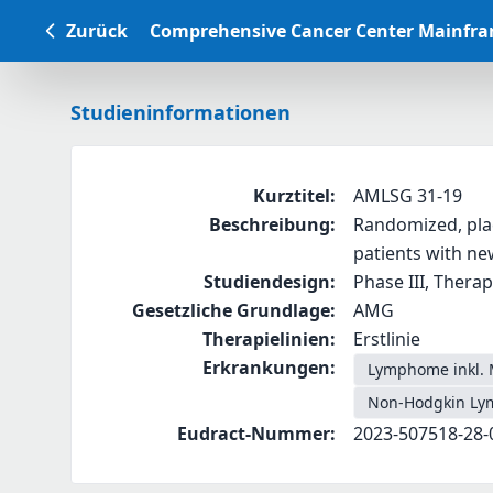
Zurück
Comprehensive Cancer Center Mainfr
Studieninformationen
Kurztitel
:
AMLSG 31-19
Beschreibung
:
Randomized, plac
patients with ne
Studiendesign
:
Phase III, Therap
Gesetzliche Grundlage
:
AMG
Therapielinien
:
Erstlinie
Erkrankungen
:
Lymphome inkl. 
Non-Hodgkin Lym
Eudract-Nummer
:
2023-507518-28-