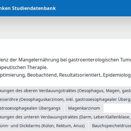
anken Studiendatenbank
alenz der Mangelernährung bei gastroenterologischen Tumo
peutischen Therapie.
timierung, Beobachtend, Resultatsorientiert, Epidemiologis
nkungen des oberen Verdauungstraktes (Oesophagus, Magen, gas
eiseröhre (Oesophaguskarzinom, inkl. gastrooesophagealer Überg
astrooesophagealen Übergangs
Magenkarzinom
nkungen des unteren Verdauungstraktes (Darm, Leber/Gallenblase,
ünn- und Dickdarms (Kolon, Rektum, Anus)
Bauchspeicheldrüs