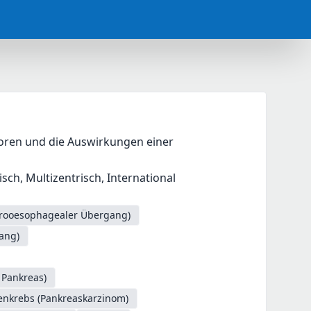
ren und die Auswirkungen einer 
ch, Multizentrisch, International
trooesophagealer Übergang)
ang)
 Pankreas)
enkrebs (Pankreaskarzinom)