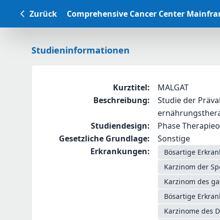
Zurück
Comprehensive Cancer Center Mainfr
Studieninformationen
Kurztitel
:
MALGAT
Beschreibung
:
Studie der Präv
ernährungsthera
Studiendesign
:
Phase Therapieop
Gesetzliche Grundlage
:
Sonstige
Erkrankungen
:
Bösartige Erkra
Karzinom der Sp
Karzinom des g
Bösartige Erkra
Karzinome des D