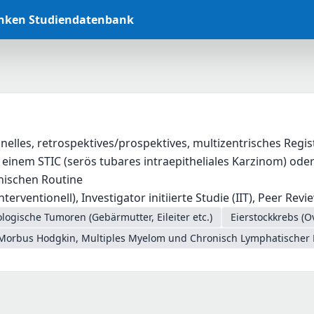
anken Studiendatenbank
onelles, retrospektives/prospektives, multizentrisches Regi
einem STIC (serös tubares intraepitheliales Karzinom) oder e
inischen Routine
nterventionell), Investigator initiierte Studie (IIT), Peer Rev
logische Tumoren (Gebärmutter, Eileiter etc.)
Eierstockkrebs (O
Morbus Hodgkin, Multiples Myelom und Chronisch Lymphatischer 