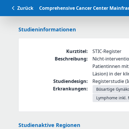
Zurück
Comprehensive Cancer Center Mainfr
Studieninformationen
Kurztitel
:
STIC-Register
Beschreibung
:
Nicht-interventi
Patientinnen mit 
Läsion) in der kl
Studiendesign
:
Registerstudie (I
Erkrankungen
:
Bösartige Gynäko
Lymphome inkl. 
Studienaktive Regionen