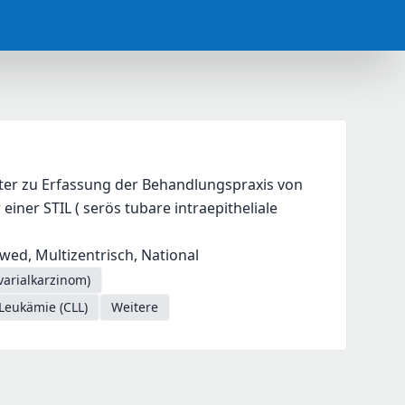
ster zu Erfassung der Behandlungspraxis von 
iner STIL ( serös tubare intraepitheliale 
iewed, Multizentrisch, National
varialkarzinom)
Leukämie (CLL)
Weitere