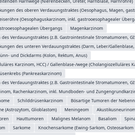
eitenden Harnwege (Nierenbecken, Ureter, Harnblase, Harnröhre)
nkungen des oberen Verdauungstraktes (Oesophagus, Magen, gas
eiseröhre (Oesophaguskarzinom, inkl. gastrooesophagealer Überg
astrooesophagealen Übergangs
Magenkarzinom
des Verdauungstraktes (z.B. Gastrointestinale Stromatumoren, GI
nkungen des unteren Verdauungstraktes (Darm, Leber/Gallenblase,
ünn- und Dickdarms (Kolon, Rektum, Anus)
luläres Karzinom, HCC) / Gallenblase-/wege (Cholangiozelluläres 
üsenkrebs (Pankreaskarzinom)
des Verdauungstraktes (z.B. Gastrointestinale Stromatumoren, GI
inom, Rachenkarzinom, inkl. Mundboden- und Zungengrundkarz
gnome
Schilddrüsenkarzinom
Bösartige Tumoren der Nebenn
me (Astrozytom, Glioblastom)
Meningeom
Akustikusneurinom
oren
Hauttumoren
Malignes Melanom
Basaliom
Spina
nom
Sarkome
Knochensarkome (Ewing-Sarkom, Osteosarkom e