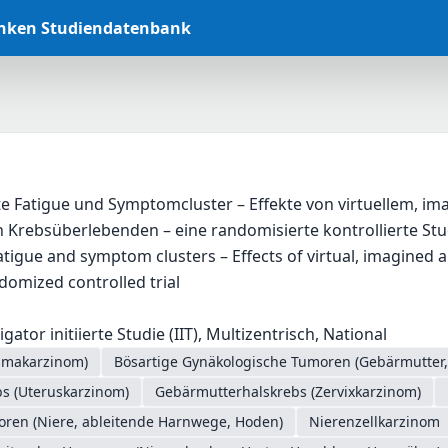
anken Studiendatenbank
e Fatigue und Symptomcluster – Effekte von virtuellem, i
 Krebsüberlebenden – eine randomisierte kontrollierte Stu
atigue and symptom clusters – Effects of virtual, imagined a
ndomized controlled trial
gator initiierte Studie (IIT), Multizentrisch, National
mmakarzinom)
Bösartige Gynäkologische Tumoren (Gebärmutter, E
s (Uteruskarzinom)
Gebärmutterhalskrebs (Zervixkarzinom)
oren (Niere, ableitende Harnwege, Hoden)
Nierenzellkarzinom