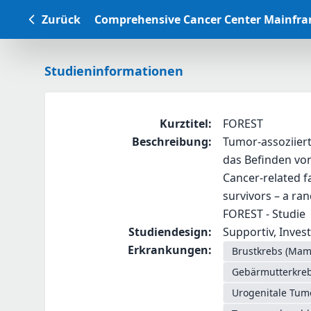
Zurück
Comprehensive Cancer Center Mainfr
Studieninformationen
Kurztitel
:
FOREST
Beschreibung
:
Tumor-assoziiert
das Befinden von
Cancer-related f
survivors – a ra
FOREST - Studie
Studiendesign
:
Supportiv, Investi
Erkrankungen
:
Brustkrebs (Ma
Gebärmutterkreb
Urogenitale Tum