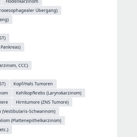
Hodenkarzinom
trooesophagealer Übergang)
ang)
ST)
 Pankreas)
Karzinom, CCC)
ST)
Kopf/Hals Tumoren
inom
Kehlkopfkrebs (Larynxkarzinom)
iere
Hirntumore (ZNS Tumore)
 (Vestibularis-Schwannom)
liom (Plattenepithelkarzinom)
tc.)