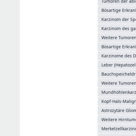
Tumoren der abl
Bösartige Erkra
Karzinom der Sp
Karzinom des g
Weitere Tumoren 
Bösartige Erkra
Karzinome des D
Leber (Hepatozel
Bauchspeicheldr
Weitere Tumoren 
Mundhöhlenkarz
Kopf-Hals-Mali
Astrozytäre Glio
Weitere Hirntum
Merkelzellkarzi