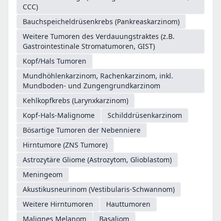
CCC)
Bauchspeicheldrüsenkrebs (Pankreaskarzinom)
Weitere Tumoren des Verdauungstraktes (z.B.
Gastrointestinale Stromatumoren, GIST)
Kopf/Hals Tumoren
Mundhöhlenkarzinom, Rachenkarzinom, inkl.
Mundboden- und Zungengrundkarzinom
Kehlkopfkrebs (Larynxkarzinom)
Kopf-Hals-Malignome
Schilddrüsenkarzinom
Bösartige Tumoren der Nebenniere
Hirntumore (ZNS Tumore)
Astrozytäre Gliome (Astrozytom, Glioblastom)
Meningeom
Akustikusneurinom (Vestibularis-Schwannom)
Weitere Hirntumoren
Hauttumoren
Malignes Melanom
Basaliom