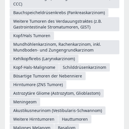
CCC)
Bauchspeicheldrüsenkrebs (Pankreaskarzinom)
Weitere Tumoren des Verdauungstraktes (z.B.
Gastrointestinale Stromatumoren, GIST)
Kopf/Hals Tumoren
Mundhöhlenkarzinom, Rachenkarzinom, inkl.
Mundboden- und Zungengrundkarzinom
Kehlkopfkrebs (Larynxkarzinom)
Kopf-Hals-Malignome
Schilddrüsenkarzinom
Bösartige Tumoren der Nebenniere
Hirntumore (ZNS Tumore)
Astrozytäre Gliome (Astrozytom, Glioblastom)
Meningeom
Akustikusneurinom (Vestibularis-Schwannom)
Weitere Hirntumoren
Hauttumoren
Malignes Melanom
Basaliom