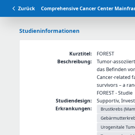
Zurück
Comprehensive Cancer Center Mainfr
Studieninformationen
Kurztitel
:
FOREST
Beschreibung
:
Tumor-assoziiert
das Befinden von
Cancer-related f
survivors – a ra
FOREST - Studie
Studiendesign
:
Supportiv, Investi
Erkrankungen
:
Brustkrebs (Ma
Gebärmutterkreb
Urogenitale Tum