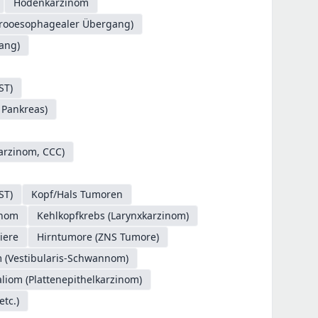
Hodenkarzinom
trooesophagealer Übergang)
ang)
ST)
 Pankreas)
Karzinom, CCC)
ST)
Kopf/Hals Tumoren
inom
Kehlkopfkrebs (Larynxkarzinom)
iere
Hirntumore (ZNS Tumore)
 (Vestibularis-Schwannom)
liom (Plattenepithelkarzinom)
tc.)