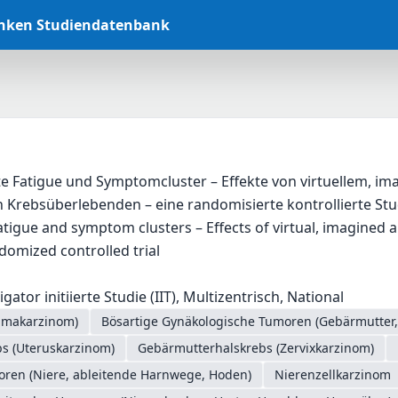
anken Studiendatenbank
e Fatigue und Symptomcluster – Effekte von virtuellem, i
 Krebsüberlebenden – eine randomisierte kontrollierte Stu
atigue and symptom clusters – Effects of virtual, imagined a
ndomized controlled trial
gator initiierte Studie (IIT), Multizentrisch, National
mmakarzinom)
Bösartige Gynäkologische Tumoren (Gebärmutter, E
s (Uteruskarzinom)
Gebärmutterhalskrebs (Zervixkarzinom)
oren (Niere, ableitende Harnwege, Hoden)
Nierenzellkarzinom