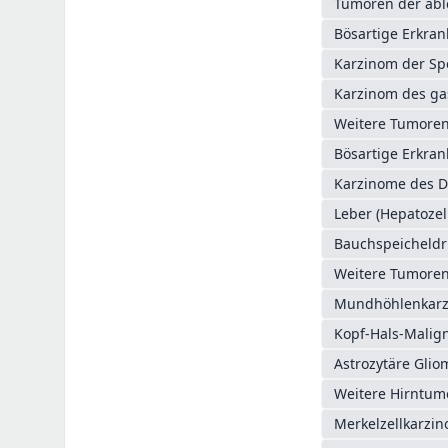
Tumoren der abl
Bösartige Erkra
Karzinom der Sp
Karzinom des g
Weitere Tumoren 
Bösartige Erkra
Karzinome des D
Leber (Hepatozel
Bauchspeicheldr
Weitere Tumoren 
Mundhöhlenkarz
Kopf-Hals-Mali
Astrozytäre Glio
Weitere Hirntum
Merkelzellkarzi