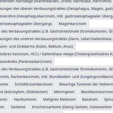
eitenden Harnwege (Nierenbecken, Ureter, Harnblase, Harnröhre)
nkungen des oberen Verdauungstraktes (Oesophagus, Magen, gas
eiseröhre (Oesophaguskarzinom, inkl. gastrooesophagealer Überg
astrooesophagealen Übergangs
Magenkarzinom
des Verdauungstraktes (z.B. Gastrointestinale Stromatumoren, GI
nkungen des unteren Verdauungstraktes (Darm, Leber/Gallenblase,
ünn- und Dickdarms (Kolon, Rektum, Anus)
luläres Karzinom, HCC) / Gallenblase-/wege (Cholangiozelluläres 
üsenkrebs (Pankreaskarzinom)
des Verdauungstraktes (z.B. Gastrointestinale Stromatumoren, GI
inom, Rachenkarzinom, inkl. Mundboden- und Zungengrundkarz
gnome
Schilddrüsenkarzinom
Bösartige Tumoren der Nebenn
me (Astrozytom, Glioblastom)
Meningeom
Akustikusneurinom
oren
Hauttumoren
Malignes Melanom
Basaliom
Spina
nom
Sarkome
Knochensarkome (Ewing-Sarkom, Osteosarkom e