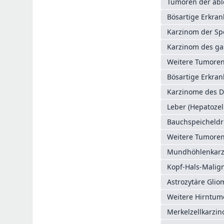
Tumoren der abl
Bösartige Erkra
Karzinom der Sp
Karzinom des g
Weitere Tumoren 
Bösartige Erkra
Karzinome des D
Leber (Hepatozel
Bauchspeicheldr
Weitere Tumoren 
Mundhöhlenkarz
Kopf-Hals-Mali
Astrozytäre Glio
Weitere Hirntum
Merkelzellkarzi