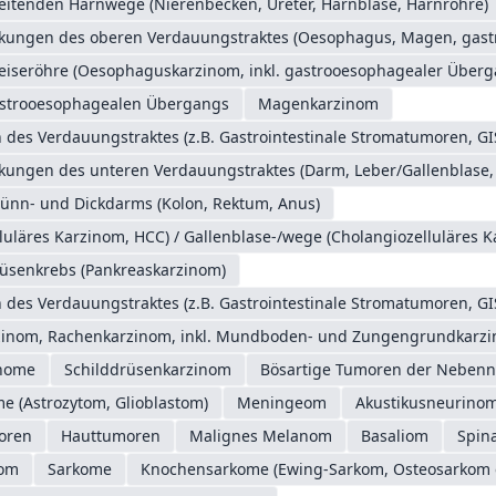
eitenden Harnwege (Nierenbecken, Ureter, Harnblase, Harnröhre)
nkungen des oberen Verdauungstraktes (Oesophagus, Magen, gas
eiseröhre (Oesophaguskarzinom, inkl. gastrooesophagealer Überg
astrooesophagealen Übergangs
Magenkarzinom
des Verdauungstraktes (z.B. Gastrointestinale Stromatumoren, GI
nkungen des unteren Verdauungstraktes (Darm, Leber/Gallenblase,
ünn- und Dickdarms (Kolon, Rektum, Anus)
luläres Karzinom, HCC) / Gallenblase-/wege (Cholangiozelluläres 
üsenkrebs (Pankreaskarzinom)
des Verdauungstraktes (z.B. Gastrointestinale Stromatumoren, GI
inom, Rachenkarzinom, inkl. Mundboden- und Zungengrundkarz
gnome
Schilddrüsenkarzinom
Bösartige Tumoren der Nebenn
me (Astrozytom, Glioblastom)
Meningeom
Akustikusneurinom
oren
Hauttumoren
Malignes Melanom
Basaliom
Spina
nom
Sarkome
Knochensarkome (Ewing-Sarkom, Osteosarkom e