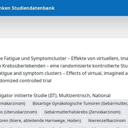
anken Studiendatenbank
e Fatigue und Symptomcluster – Effekte von virtuellem, i
 Krebsüberlebenden – eine randomisierte kontrollierte Stu
atigue and symptom clusters – Effects of virtual, imagined a
ndomized controlled trial
gator initiierte Studie (IIT), Multizentrisch, National
mmakarzinom)
Bösartige Gynäkologische Tumoren (Gebärmutter, E
s (Uteruskarzinom)
Gebärmutterhalskrebs (Zervixkarzinom)
oren (Niere, ableitende Harnwege, Hoden)
Nierenzellkarzinom