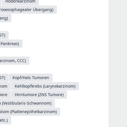
Hodenkarzinom
trooesophagealer Übergang)
ang)
ST)
 Pankreas)
Karzinom, CCC)
ST)
Kopf/Hals Tumoren
inom
Kehlkopfkrebs (Larynxkarzinom)
iere
Hirntumore (ZNS Tumore)
 (Vestibularis-Schwannom)
liom (Plattenepithelkarzinom)
tc.)