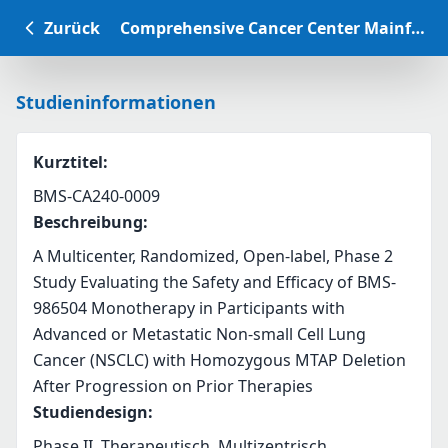
Zurück
Comprehensive Cancer Center Mainfranken Studiendatenbank
Studieninformationen
Kurztitel
:
BMS-CA240-0009
Beschreibung
:
A Multicenter, Randomized, Open-label, Phase 2 
Study Evaluating the Safety and Efficacy of BMS-
986504 Monotherapy in Participants with 
Advanced or Metastatic Non-small Cell Lung 
Cancer (NSCLC) with Homozygous MTAP Deletion 
After Progression on Prior Therapies
Studiendesign
:
Phase II, Therapeutisch, Multizentrisch,