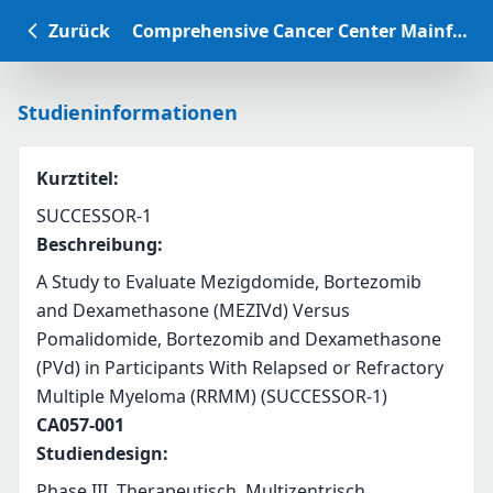
Zurück
Comprehensive Cancer Center Mainfranken Studiendatenbank
Studieninformationen
Kurztitel
:
SUCCESSOR-1
Beschreibung
:
A Study to Evaluate Mezigdomide, Bortezomib 
and Dexamethasone (MEZIVd) Versus 
Pomalidomide, Bortezomib and Dexamethasone 
(PVd) in Participants With Relapsed or Refractory 
Multiple Myeloma (RRMM) (SUCCESSOR-1)
CA057-001
Studiendesign
:
Phase III, Therapeutisch, Multizentrisch,