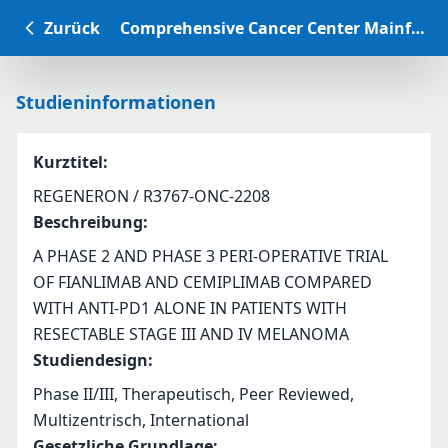
Zurück
Comprehensive Cancer Center Mainfranken Studiendatenbank
Studieninformationen
Kurztitel
:
REGENERON / R3767-ONC-2208
Beschreibung
:
A PHASE 2 AND PHASE 3 PERI-OPERATIVE TRIAL 
OF FIANLIMAB AND CEMIPLIMAB COMPARED 
WITH ANTI-PD1 ALONE IN PATIENTS WITH 
RESECTABLE STAGE III AND IV MELANOMA
Studiendesign
:
Phase II/III, Therapeutisch, Peer Reviewed,
Multizentrisch, International
Gesetzliche Grundlage
: