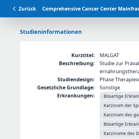
Zurück
Comprehensive Cancer Center Mainfr
Studieninformationen
Kurztitel
:
MALGAT
Beschreibung
:
Studie zur Präv
ernährungsthera
Studiendesign
:
Phase Therapieop
Gesetzliche Grundlage
:
Sonstige
Erkrankungen
:
Bösartige Erkra
Karzinom der Sp
Karzinom des g
Bösartige Erkra
Karzinome des D