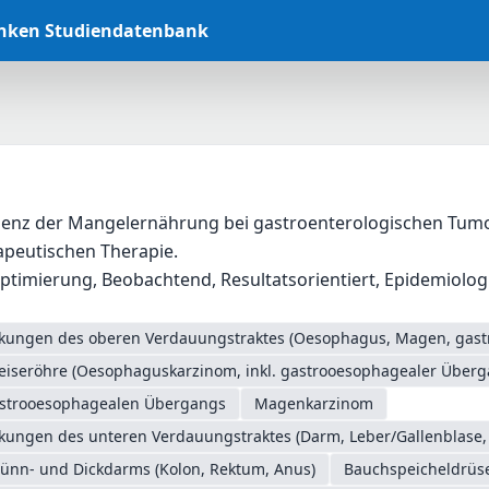
anken Studiendatenbank
alenz der Mangelernährung bei gastroenterologischen Tumo
peutischen Therapie.
timierung, Beobachtend, Resultatsorientiert, Epidemiologis
nkungen des oberen Verdauungstraktes (Oesophagus, Magen, gas
eiseröhre (Oesophaguskarzinom, inkl. gastrooesophagealer Überg
astrooesophagealen Übergangs
Magenkarzinom
nkungen des unteren Verdauungstraktes (Darm, Leber/Gallenblase,
ünn- und Dickdarms (Kolon, Rektum, Anus)
Bauchspeicheldrüs