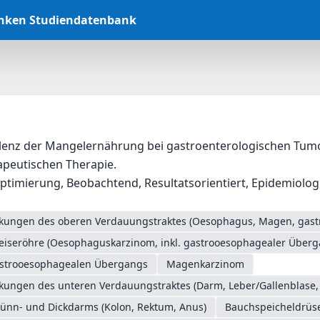
anken Studiendatenbank
alenz der Mangelernährung bei gastroenterologischen Tumo
peutischen Therapie.
timierung, Beobachtend, Resultatsorientiert, Epidemiologis
nkungen des oberen Verdauungstraktes (Oesophagus, Magen, gas
eiseröhre (Oesophaguskarzinom, inkl. gastrooesophagealer Überg
astrooesophagealen Übergangs
Magenkarzinom
nkungen des unteren Verdauungstraktes (Darm, Leber/Gallenblase,
ünn- und Dickdarms (Kolon, Rektum, Anus)
Bauchspeicheldrüs