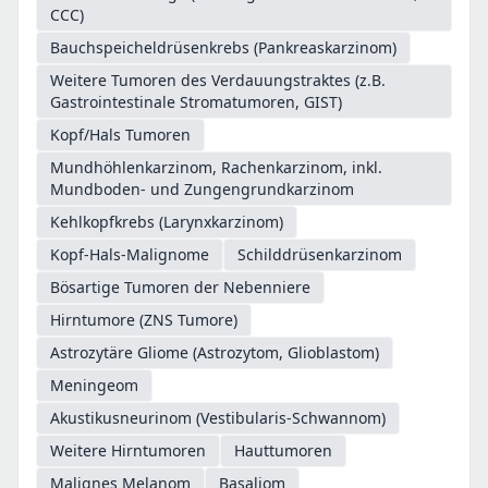
CCC)
Bauchspeicheldrüsenkrebs (Pankreaskarzinom)
Weitere Tumoren des Verdauungstraktes (z.B.
Gastrointestinale Stromatumoren, GIST)
Kopf/Hals Tumoren
Mundhöhlenkarzinom, Rachenkarzinom, inkl.
Mundboden- und Zungengrundkarzinom
Kehlkopfkrebs (Larynxkarzinom)
Kopf-Hals-Malignome
Schilddrüsenkarzinom
Bösartige Tumoren der Nebenniere
Hirntumore (ZNS Tumore)
Astrozytäre Gliome (Astrozytom, Glioblastom)
Meningeom
Akustikusneurinom (Vestibularis-Schwannom)
Weitere Hirntumoren
Hauttumoren
Malignes Melanom
Basaliom