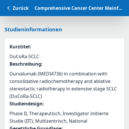
Zurück
Comprehensive Cancer Center Mainfranken Studiendatenbank
Studieninformationen
Kurztitel
:
DuCoRa-SCLC
Beschreibung
:
Durvalumab (MEDI4736) in combination with 
consolidative radiochemotherapy and ablative 
stereotactic radiotherapy in extensive stage SCLC 
(DuCoRa-SCLC)
Studiendesign
:
Phase II, Therapeutisch, Investigator initiierte
Studie (IIT), Multizentrisch, National
Gesetzliche Grundlage
: